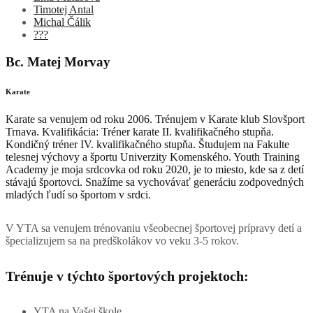
Timotej Antal
Michal Čálik
???
Bc. Matej Morvay
Karate
Karate sa venujem od roku 2006. Trénujem v Karate klub Slovšport
Trnava. Kvalifikácia: Tréner karate II. kvalifikačného stupňa.
Kondičný tréner IV. kvalifikačného stupňa. Študujem na Fakulte
telesnej výchovy a športu Univerzity Komenského. Youth Training
Academy je moja srdcovka od roku 2020, je to miesto, kde sa z detí
stávajú športovci. Snažíme sa vychovávať generáciu zodpovedných
mladých ľudí so športom v srdci.
V YTA sa venujem trénovaniu všeobecnej športovej prípravy detí a
špecializujem sa na predškolákov vo veku 3-5 rokov.
Trénuje v týchto športových projektoch:
YTA na Vašej škole