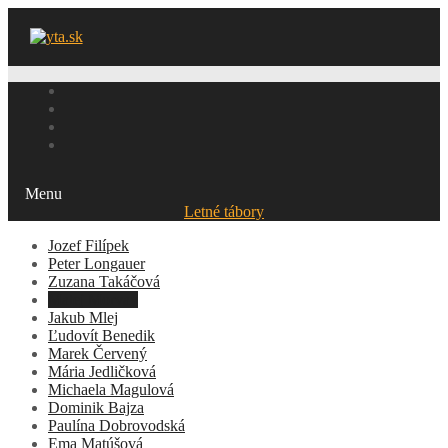
Menu
Letné tábory
Jozef Filípek
Peter Longauer
Zuzana Takáčová
Matej Morvay
Jakub Mlej
Ľudovít Benedik
Marek Červený
Mária Jedličková
Michaela Magulová
Dominik Bajza
Paulína Dobrovodská
Ema Matúšová