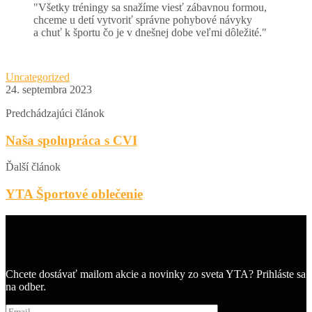
Všetky tréningy sa snažíme viesť zábavnou formou,
chceme u detí vytvoriť správne pohybové návyky
a chuť k športu čo je v dnešnej dobe veľmi dôležité.
Uncategorized
24. septembra 2023
Predchádzajúci článok
Naša spolupráca s CVI
Ďalší článok
YTA Športové oblečenie
Chcete dostávať mailom akcie a novinky zo sveta YTA? Prihláste sa
na odber.