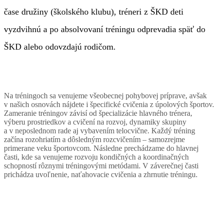
čase družiny (školského klubu), tréneri z ŠKD deti
vyzdvihnú a po absolvovaní tréningu odprevadia späť do
ŠKD alebo odovzdajú rodičom.
Na tréningoch sa venujeme všeobecnej pohybovej príprave, avšak
v našich osnovách nájdete i špecifické cvičenia z úpolových športov.
Zameranie tréningov závisí od špecializácie hlavného trénera,
výberu prostriedkov a cvičení na rozvoj, dynamiky skupiny
a v neposlednom rade aj vybavením telocvične. Každý tréning
začína rozohriatím a dôsledným rozcvičením – samozrejme
primerane veku športovcom. Následne prechádzame do hlavnej
časti, kde sa venujeme rozvoju kondičných a koordinačných
schopností rôznymi tréningovými metódami. V záverečnej časti
prichádza uvoľnenie, naťahovacie cvičenia a zhrnutie tréningu.