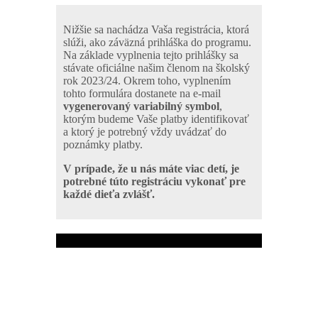
Nižšie sa nachádza Vaša registrácia, ktorá
slúži, ako záväzná prihláška do programu.
Na základe vyplnenia tejto prihlášky sa
stávate oficiálne našim členom na školský
rok 2023/24. Okrem toho, vyplnením
tohto formulára dostanete na e-mail
vygenerovaný variabilný symbol
,
ktorým budeme Vaše platby identifikovať
a ktorý je potrebný vždy uvádzať do
poznámky platby.
V prípade, že u nás máte viac detí, je
potrebné túto registráciu vykonať pre
každé dieťa zvlášť.
Chcete dostávať mailom akcie a novinky zo
sveta YTA? Prihláste sa na odber.