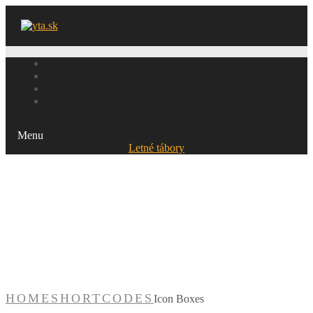
Menu
Letné tábory
Icon Boxes
HOME
SHORTCODES
Icon Boxes