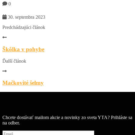
0
30. septembra 2023
Predchádzajúci článok
Škôlka v pohybe
Ďalší článok
Mačkovité šelmy
Chcete dostávať mailom akcie a novinky zo sveta YTA? Prihláste sa
na odber.